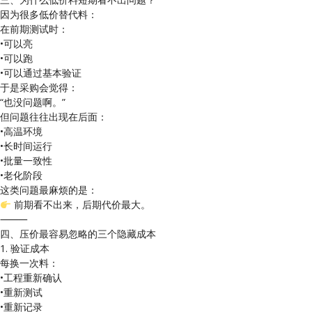
因为很多低价替代料：
在前期测试时：
•可以亮
•可以跑
•可以通过基本验证
于是采购会觉得：
“也没问题啊。”
但问题往往出现在后面：
•高温环境
•长时间运行
•批量一致性
•老化阶段
这类问题最麻烦的是：
前期看不出来，后期代价最大。
⸻
四、压价最容易忽略的三个隐藏成本
1. 验证成本
每换一次料：
•工程重新确认
•重新测试
•重新记录