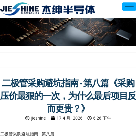
跳
至
内
容
二极管采购避坑指南 · 第八篇《采购
压价最狠的一次，为什么最后项目反
而更贵？》
jieshine
17 4 月, 2026
6:26 下午
二极管采购避坑指南 · 第八篇