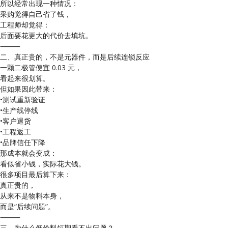
所以经常出现一种情况：
采购觉得自己省了钱，
工程师却觉得：
后面要花更大的代价去填坑。
⸻
二、真正贵的，不是元器件，而是后续连锁反应
一颗二极管便宜 0.03 元，
看起来很划算。
但如果因此带来：
•测试重新验证
•生产线停线
•客户退货
•工程返工
•品牌信任下降
那成本就会变成：
看似省小钱，实际花大钱。
很多项目最后算下来：
真正贵的，
从来不是物料本身，
而是“后续问题”。
⸻
三、为什么低价料短期看不出问题？