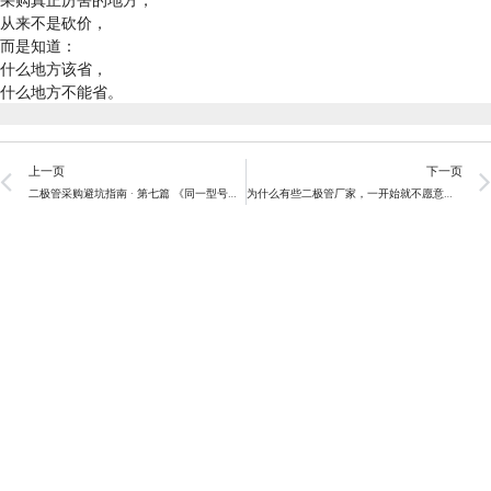
从来不是砍价，
而是知道：
什么地方该省，
什么地方不能省。
Prev
上一页
下一页
二极管采购避坑指南 · 第七篇 《同一型号不同品牌，差距到底在哪里？》
为什么有些二极管厂家，一开始就不愿意接小客户？