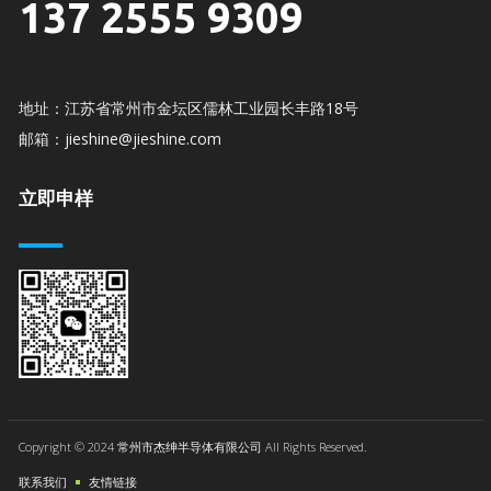
137 2555 9309
地址：江苏省常州市金坛区儒林工业园长丰路18号
邮箱：jieshine@jieshine.com
立即申样
Copyright © 2024 常州市杰绅半导体有限公司 All Rights Reserved.
联系我们
友情链接