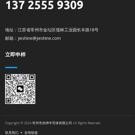
137 2555 9309
地址：江苏省常州市金坛区儒林工业园长丰路18号
邮箱：jieshine@jieshine.com
立即申样
Copyright © 2024 常州市杰绅半导体有限公司 All Rights Reserved.
联系我们
友情链接