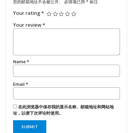
您的邮箱地址不会被公开。
必填项已用
*
标注
Your rating
*
Your review
*
Name
*
Email
*
在此浏览器中保存我的显示名称、邮箱地址和网站地
址，以便下次评论时使用。