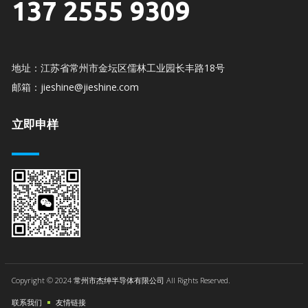
137 2555 9309
地址：江苏省常州市金坛区儒林工业园长丰路18号
邮箱：jieshine@jieshine.com
立即申样
Copyright © 2024 常州市杰绅半导体有限公司 All Rights Reserved.
联系我们
友情链接