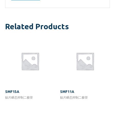
Related Products
SMF15A
SMF11A
贴片瞬态抑制二极管
贴片瞬态抑制二极管