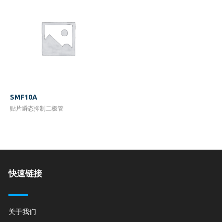
SMF10A
贴片瞬态抑制二极管
快速链接
关于我们