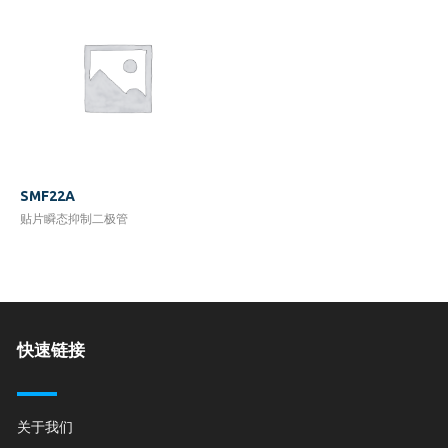
SMF22A
贴片瞬态抑制二极管
快速链接
关于我们