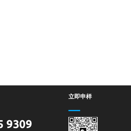
立即申样
5 9309