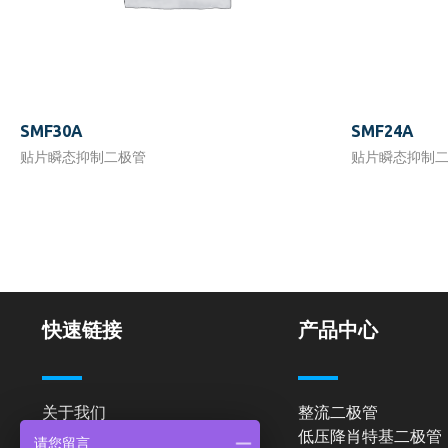
SMF30A
SMF24A
贴片瞬态抑制二极管
贴片瞬态抑制
快速链接
产品中心
关于我们
整流二极管
低压降肖特基二极管
产品中心
请您留言