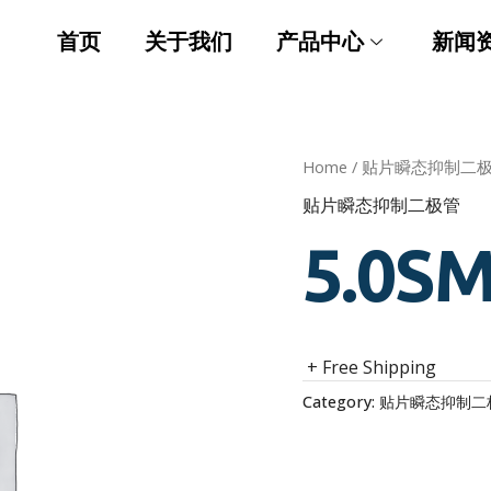
首页
关于我们
产品中心
新闻
Home
/
贴片瞬态抑制二
贴片瞬态抑制二极管
5.0S
+ Free Shipping
Category:
贴片瞬态抑制二