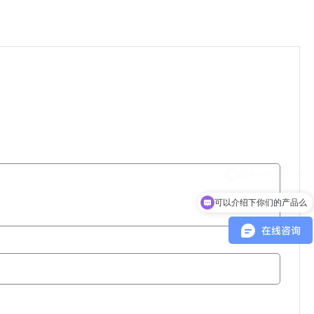
可以介绍下你们的产品么