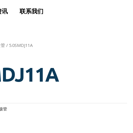
资讯
联系我们
极管
/ 5.0SMDJ11A
MDJ11A
极管