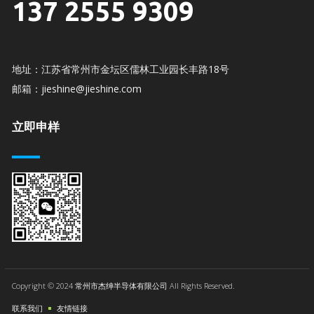
137 2555 9309
地址：江苏省常州市金坛区儒林工业园长丰路18号
邮箱：jieshine@jieshine.com
立即申样
Copyright © 2024 常州市杰绅半导体有限公司 All Rights Reserved.
联系我们
友情链接