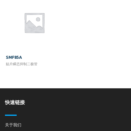
SMF85A
贴片瞬态抑制二极管
快速链接
关于我们