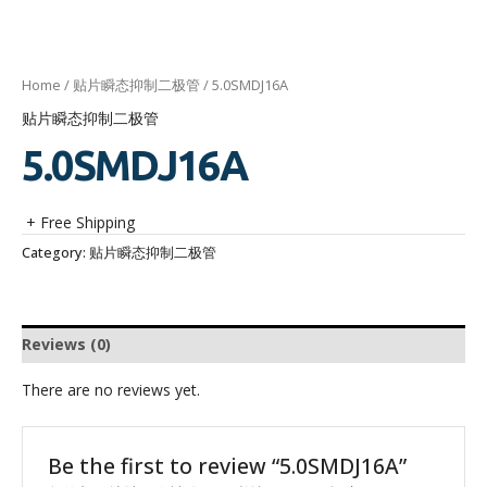
Home
/
贴片瞬态抑制二极管
/ 5.0SMDJ16A
贴片瞬态抑制二极管
5.0SMDJ16A
+ Free Shipping
Category:
贴片瞬态抑制二极管
Reviews (0)
There are no reviews yet.
Be the first to review “5.0SMDJ16A”