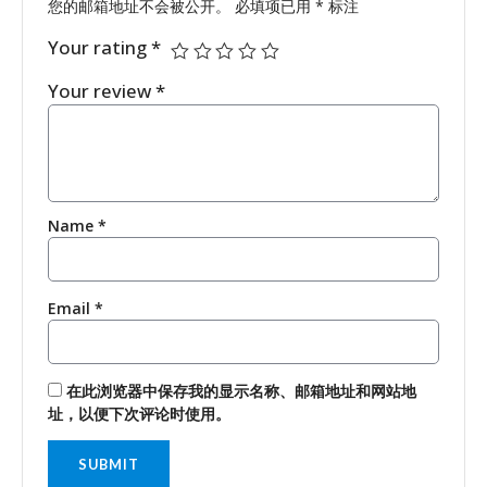
您的邮箱地址不会被公开。
必填项已用
*
标注
Your rating
*
Your review
*
Name
*
Email
*
在此浏览器中保存我的显示名称、邮箱地址和网站地
址，以便下次评论时使用。