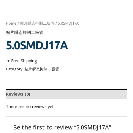
Home
/
贴片瞬态抑制二极管
/ 5.0SMDJ17A
贴片瞬态抑制二极管
5.0SMDJ17A
+ Free Shipping
Category:
贴片瞬态抑制二极管
Reviews (0)
There are no reviews yet.
Be the first to review “5.0SMDJ17A”