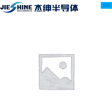
跳
至
内
容