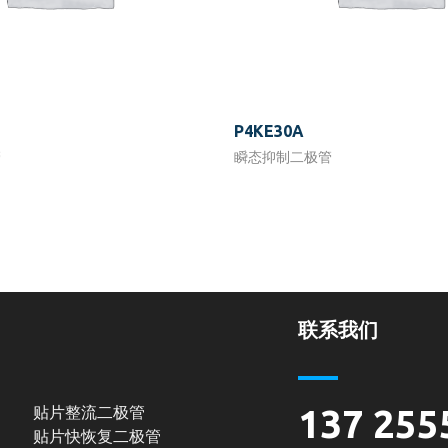
P4KE30A
管
瞬态抑制二极管
联系我们
贴片整流二极管
137 255
贴片快恢复二极管