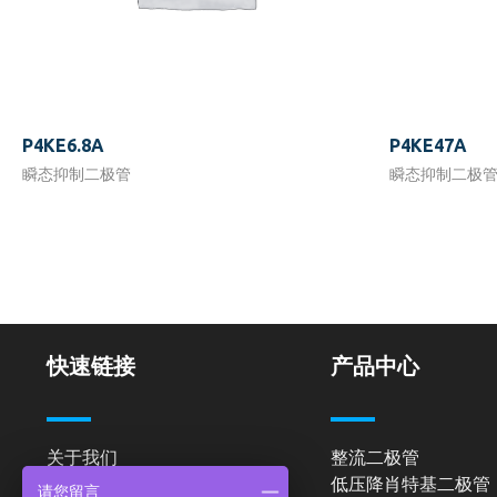
P4KE6.8A
P4KE47A
瞬态抑制二极管
瞬态抑制二极
快速链接
产品中心
关于我们
整流二极管
低压降肖特基二极管
产品中心
请您留言