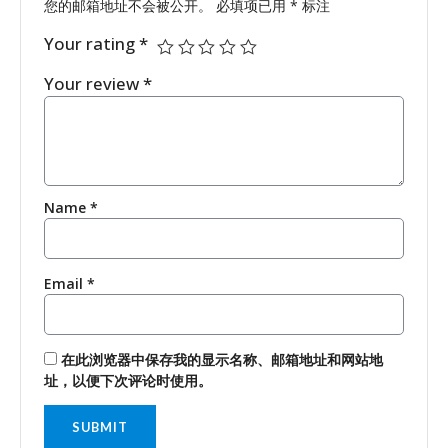
您的邮箱地址不会被公开。
必填项已用
*
标注
Your rating
*
Your review
*
Name
*
Email
*
在此浏览器中保存我的显示名称、邮箱地址和网站地
址，以便下次评论时使用。