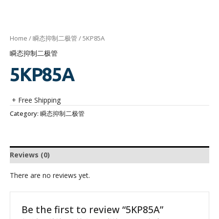
Home
/
瞬态抑制二极管
/ 5KP85A
瞬态抑制二极管
5KP85A
+ Free Shipping
Category:
瞬态抑制二极管
Reviews (0)
There are no reviews yet.
Be the first to review “5KP85A”