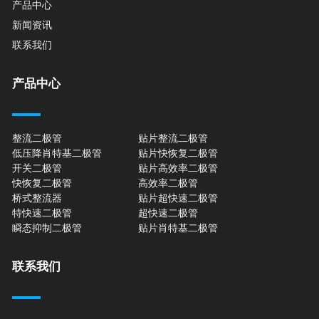
产品中心
新闻资讯
联系我们
产品中心
整流二极管
贴片整流二极管
低压降肖特基二极管
贴片快恢复二极管
开关二极管
贴片高效率二极管
快恢复二极管
高效率二极管
桥式整流器
贴片超快速二极管
特快速二极管
超快速二极管
瞬态抑制二极管
贴片肖特基二极管
联系我们