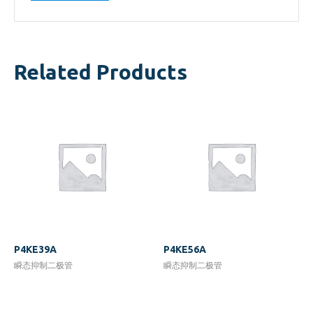
Related Products
P4KE39A
P4KE56A
瞬态抑制二极管
瞬态抑制二极管