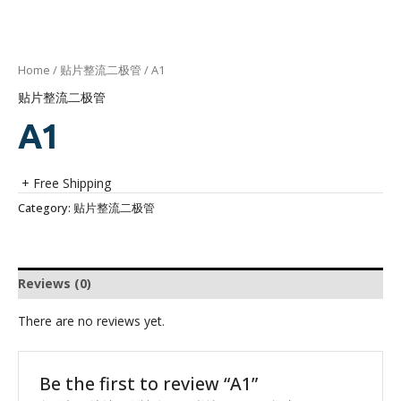
Home
/
贴片整流二极管
/ A1
贴片整流二极管
A1
+ Free Shipping
Category:
贴片整流二极管
Reviews (0)
There are no reviews yet.
Be the first to review “A1”