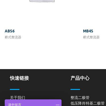
ABS6
MB4S
桥式整流器
桥式整流器
快速链接
产品中心
关于我们
整流二极管
低压降肖特基二极管
产品中心
请您留言