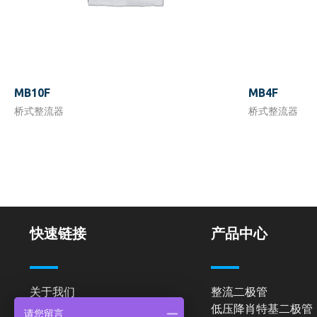
MB10F
MB4F
桥式整流器
桥式整流器
快速链接
产品中心
关于我们
整流二极管
低压降肖特基二极管
产品中心
请您留言