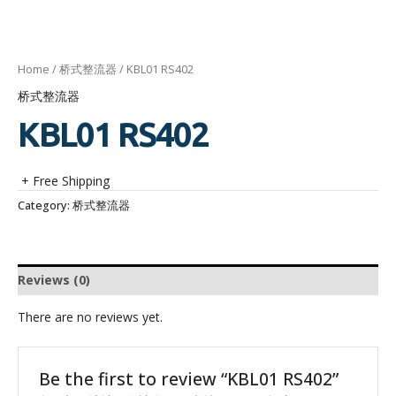
Home
/
桥式整流器
/ KBL01 RS402
桥式整流器
KBL01 RS402
+ Free Shipping
Category:
桥式整流器
Reviews (0)
There are no reviews yet.
Be the first to review “KBL01 RS402”