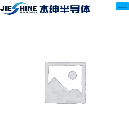
跳
至
内
容