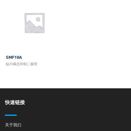
SMF10A
贴片瞬态抑制二极管
快速链接
关于我们