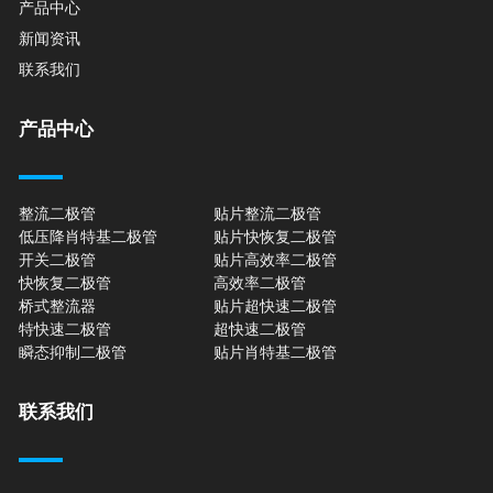
产品中心
新闻资讯
联系我们
产品中心
整流二极管
贴片整流二极管
低压降肖特基二极管
贴片快恢复二极管
开关二极管
贴片高效率二极管
快恢复二极管
高效率二极管
桥式整流器
贴片超快速二极管
特快速二极管
超快速二极管
瞬态抑制二极管
贴片肖特基二极管
联系我们