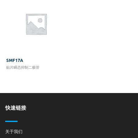
SMF17A
贴片瞬态抑制二极管
快速链接
关于我们