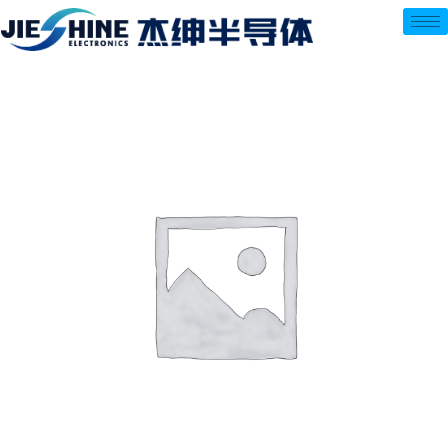
跳
至
内
容