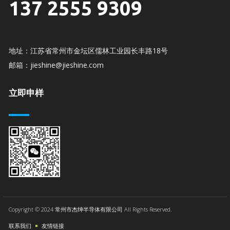
137 2555 9309
地址：江苏省常州市金坛区儒林工业园长丰路18号
邮箱：jieshine@jieshine.com
立即申样
Copyright © 2024 常州市杰绅半导体有限公司 All Rights Reserved.
联系我们
友情链接