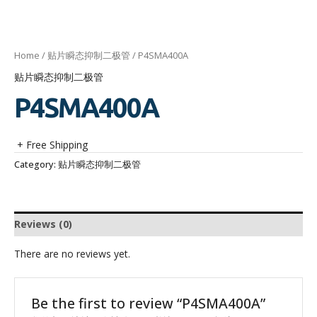
Home
/
贴片瞬态抑制二极管
/ P4SMA400A
贴片瞬态抑制二极管
P4SMA400A
+ Free Shipping
Category:
贴片瞬态抑制二极管
Reviews (0)
There are no reviews yet.
Be the first to review “P4SMA400A”