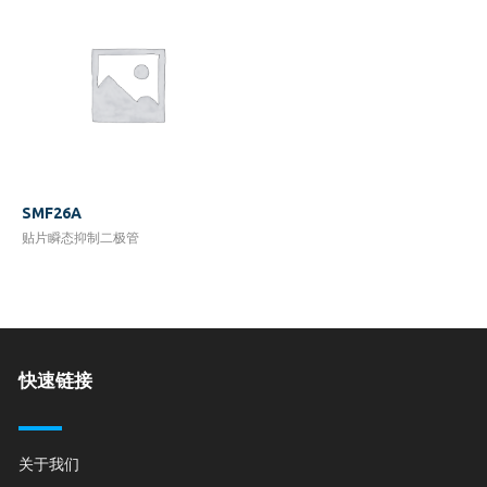
SMF26A
贴片瞬态抑制二极管
快速链接
关于我们