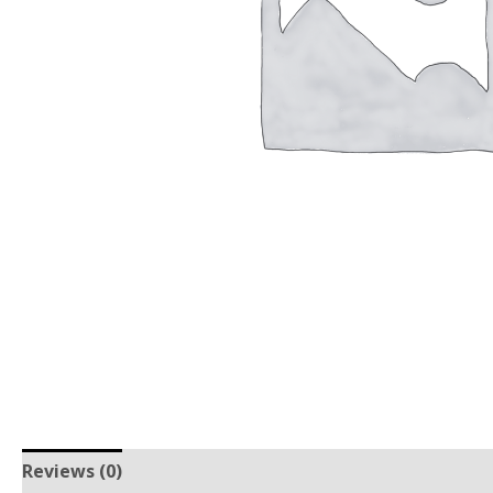
Reviews (0)