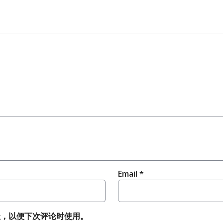
Email
*
址，以便下次评论时使用。