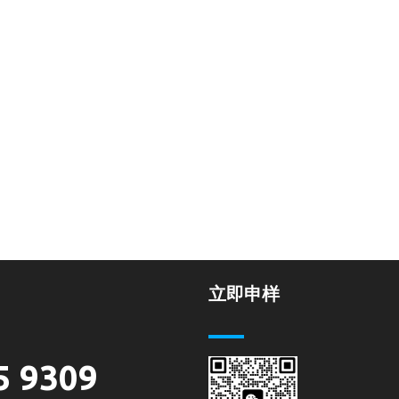
立即申样
5 9309