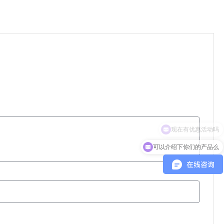
现在有优惠活动吗
可以介绍下你们的产品么