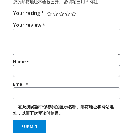
您的邮箱地址不会被公开。
必填项已用
*
标注
Your rating
*
Your review
*
Name
*
Email
*
在此浏览器中保存我的显示名称、邮箱地址和网站地
址，以便下次评论时使用。