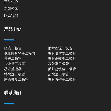
产品中心
新闻资讯
联系我们
产品中心
整流二极管
贴片整流二极管
低压降肖特基二极管
贴片快恢复二极管
开关二极管
贴片高效率二极管
快恢复二极管
高效率二极管
桥式整流器
贴片超快速二极管
特快速二极管
超快速二极管
瞬态抑制二极管
贴片肖特基二极管
联系我们