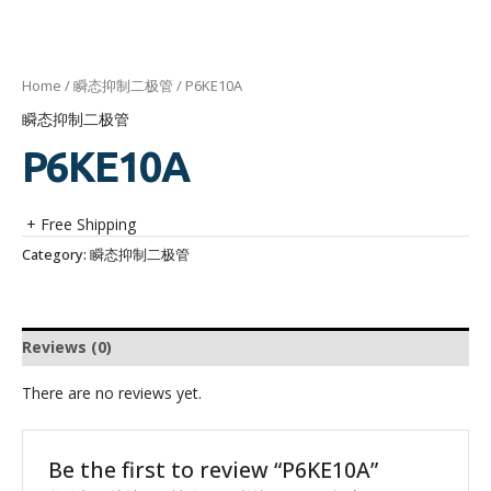
Home
/
瞬态抑制二极管
/ P6KE10A
瞬态抑制二极管
P6KE10A
+ Free Shipping
Category:
瞬态抑制二极管
Reviews (0)
There are no reviews yet.
Be the first to review “P6KE10A”