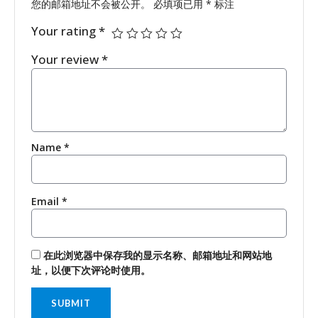
您的邮箱地址不会被公开。
必填项已用
*
标注
Your rating
*
Your review
*
Name
*
Email
*
在此浏览器中保存我的显示名称、邮箱地址和网站地
址，以便下次评论时使用。