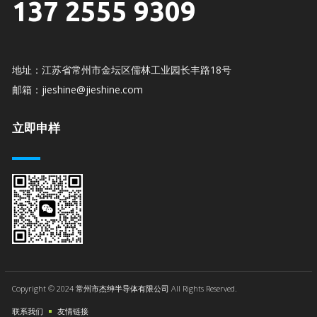
137 2555 9309
地址：江苏省常州市金坛区儒林工业园长丰路18号
邮箱：jieshine@jieshine.com
立即申样
Copyright © 2024 常州市杰绅半导体有限公司 All Rights Reserved.
联系我们
友情链接