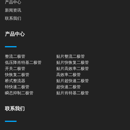
产品中心
新闻资讯
联系我们
产品中心
整流二极管
贴片整流二极管
低压降肖特基二极管
贴片快恢复二极管
开关二极管
贴片高效率二极管
快恢复二极管
高效率二极管
桥式整流器
贴片超快速二极管
特快速二极管
超快速二极管
瞬态抑制二极管
贴片肖特基二极管
联系我们