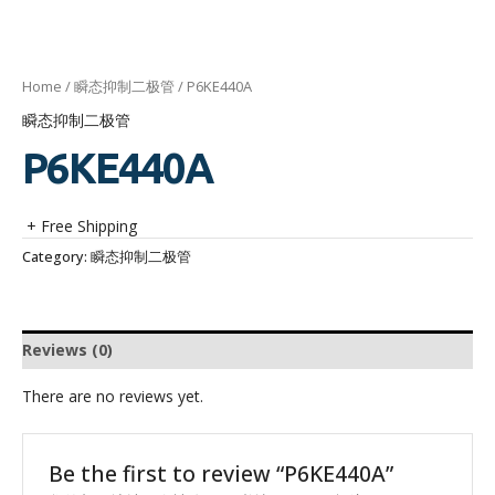
Home
/
瞬态抑制二极管
/ P6KE440A
瞬态抑制二极管
P6KE440A
+ Free Shipping
Category:
瞬态抑制二极管
Reviews (0)
There are no reviews yet.
Be the first to review “P6KE440A”