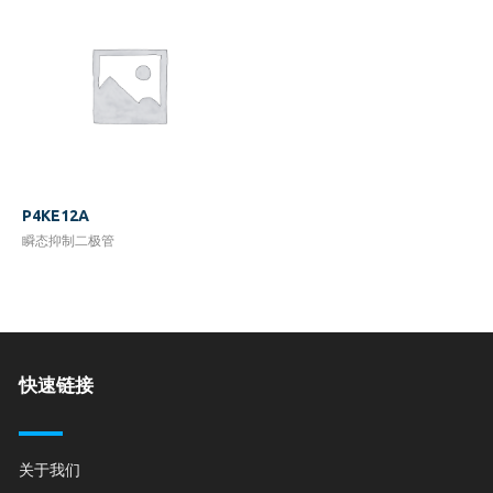
P4KE12A
瞬态抑制二极管
快速链接
关于我们