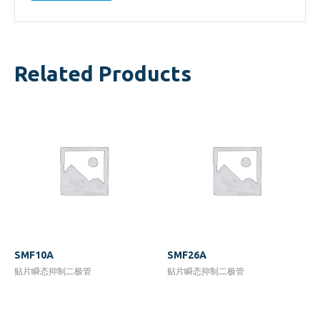
Related Products
SMF10A
SMF26A
贴片瞬态抑制二极管
贴片瞬态抑制二极管