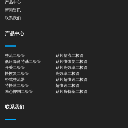
产品中心
新闻资讯
联系我们
产品中心
整流二极管
贴片整流二极管
低压降肖特基二极管
贴片快恢复二极管
开关二极管
贴片高效率二极管
快恢复二极管
高效率二极管
桥式整流器
贴片超快速二极管
特快速二极管
超快速二极管
瞬态抑制二极管
贴片肖特基二极管
联系我们