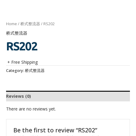
Home
/
桥式整流器
/ RS202
桥式整流器
RS202
+ Free Shipping
Category:
桥式整流器
Reviews (0)
There are no reviews yet.
Be the first to review “RS202”