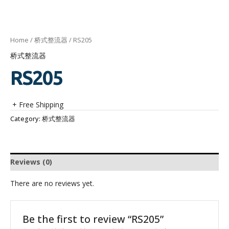
Home
/
桥式整流器
/ RS205
桥式整流器
RS205
+ Free Shipping
Category:
桥式整流器
Reviews (0)
There are no reviews yet.
Be the first to review “RS205”