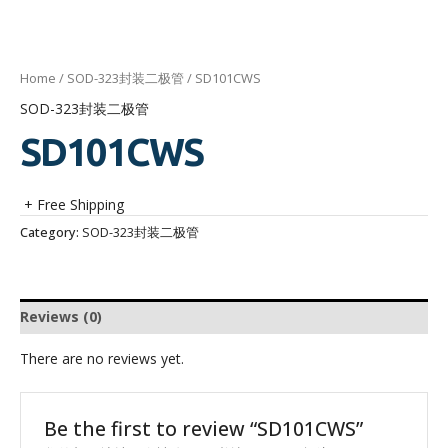
Home
/
SOD-323封装二极管
/ SD101CWS
SOD-323封装二极管
SD101CWS
+ Free Shipping
Category:
SOD-323封装二极管
Reviews (0)
There are no reviews yet.
Be the first to review “SD101CWS”