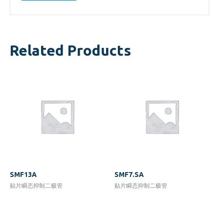
Related Products
SMF13A
SMF7.SA
贴片瞬态抑制二极管
贴片瞬态抑制二极管