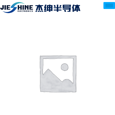
跳
至
内
容