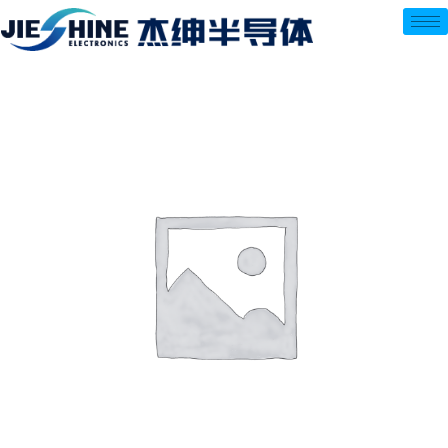
跳
至
内
容