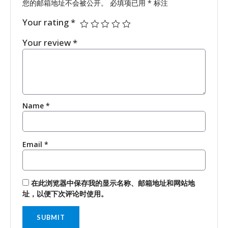
您的邮箱地址不会被公开。
必填项已用
*
标注
Your rating
*
Your review
*
Name
*
Email
*
在此浏览器中保存我的显示名称、邮箱地址和网站地
址，以便下次评论时使用。