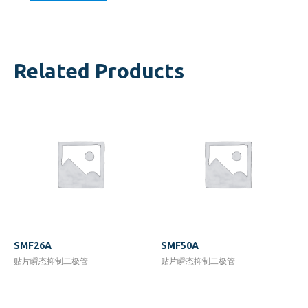
Related Products
SMF26A
SMF50A
贴片瞬态抑制二极管
贴片瞬态抑制二极管