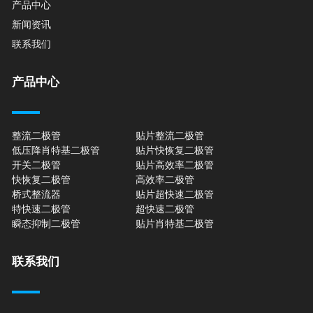
产品中心
新闻资讯
联系我们
产品中心
整流二极管
贴片整流二极管
低压降肖特基二极管
贴片快恢复二极管
开关二极管
贴片高效率二极管
快恢复二极管
高效率二极管
桥式整流器
贴片超快速二极管
特快速二极管
超快速二极管
瞬态抑制二极管
贴片肖特基二极管
联系我们