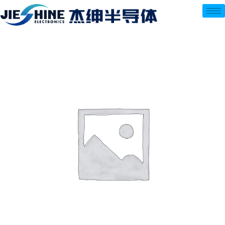
跳
至
内
容