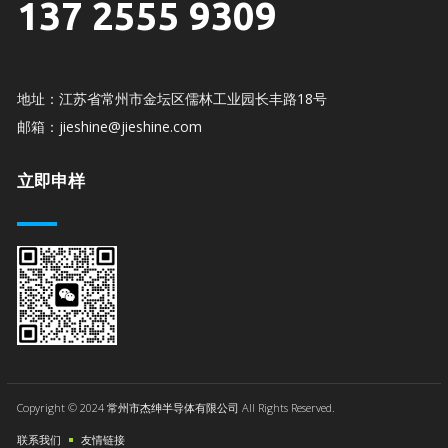
137 2555 9309
地址：江苏省常州市金坛区儒林工业园长丰路18号
邮箱：jieshine@jieshine.com
立即申样
Copyright © 2024 常州市杰绅半导体有限公司 All Rights Reserved.
联系我们
友情链接