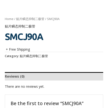
Home
/
贴片瞬态抑制二极管
/ SMCJ90A
贴片瞬态抑制二极管
SMCJ90A
+ Free Shipping
Category:
贴片瞬态抑制二极管
Reviews (0)
There are no reviews yet.
Be the first to review “SMCJ90A”