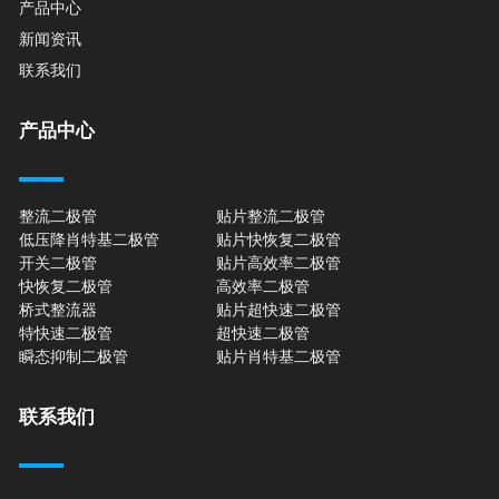
产品中心
新闻资讯
联系我们
产品中心
整流二极管
贴片整流二极管
低压降肖特基二极管
贴片快恢复二极管
开关二极管
贴片高效率二极管
快恢复二极管
高效率二极管
桥式整流器
贴片超快速二极管
特快速二极管
超快速二极管
瞬态抑制二极管
贴片肖特基二极管
联系我们