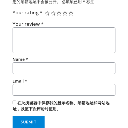
您的邮箱地址不会被公开。
必填项已用
*
标注
Your rating
*
Your review
*
Name
*
Email
*
在此浏览器中保存我的显示名称、邮箱地址和网站地
址，以便下次评论时使用。