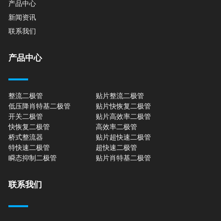
产品中心
新闻资讯
联系我们
产品中心
整流二极管
贴片整流二极管
低压降肖特基二极管
贴片快恢复二极管
开关二极管
贴片高效率二极管
快恢复二极管
高效率二极管
桥式整流器
贴片超快速二极管
特快速二极管
超快速二极管
瞬态抑制二极管
贴片肖特基二极管
联系我们