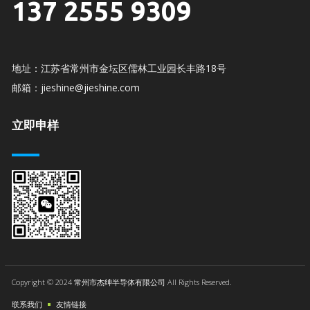
137 2555 9309
地址：江苏省常州市金坛区儒林工业园长丰路18号
邮箱：jieshine@jieshine.com
立即申样
Copyright © 2024 常州市杰绅半导体有限公司 All Rights Reserved.
联系我们
友情链接