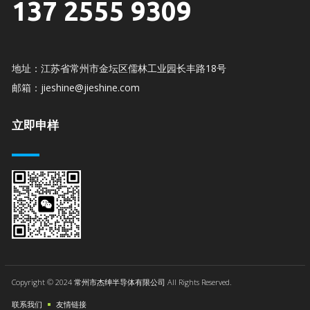
137 2555 9309
地址：江苏省常州市金坛区儒林工业园长丰路18号
邮箱：jieshine@jieshine.com
立即申样
Copyright © 2024 常州市杰绅半导体有限公司 All Rights Reserved.
联系我们
友情链接