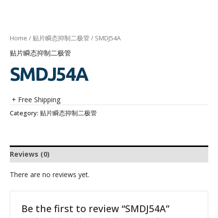
Home
/
贴片瞬态抑制二极管
/ SMDJ54A
贴片瞬态抑制二极管
SMDJ54A
+ Free Shipping
Category:
贴片瞬态抑制二极管
Reviews (0)
There are no reviews yet.
Be the first to review “SMDJ54A”