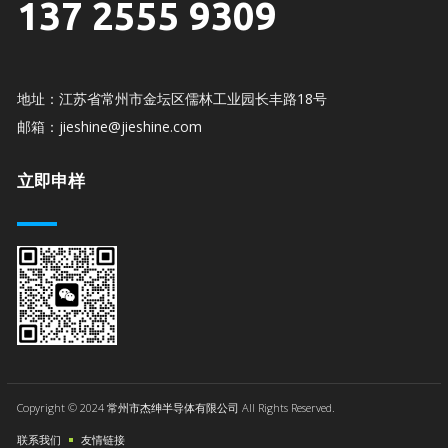
137 2555 9309
地址：江苏省常州市金坛区儒林工业园长丰路18号
邮箱：jieshine@jieshine.com
立即申样
Copyright © 2024 常州市杰绅半导体有限公司 All Rights Reserved.
联系我们
友情链接