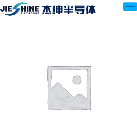
跳
至
内
容