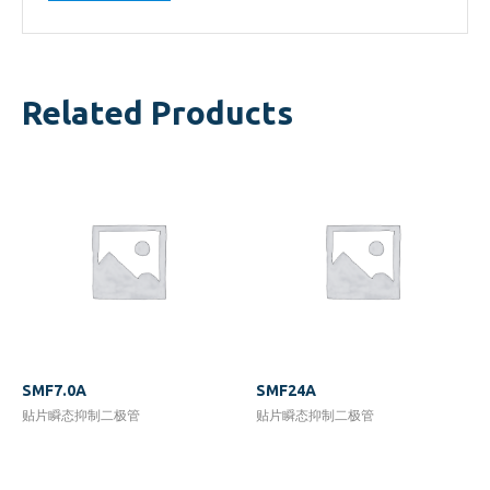
Related Products
SMF7.0A
SMF24A
贴片瞬态抑制二极管
贴片瞬态抑制二极管