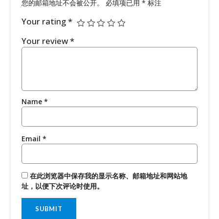
您的邮箱地址不会被公开。
必填项已用
*
标注
Your rating
*
Your review
*
Name
*
Email
*
在此浏览器中保存我的显示名称、邮箱地址和网站地
址，以便下次评论时使用。