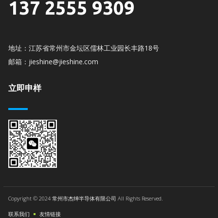
137 2555 9309
地址：江苏省常州市金坛区儒林工业园长丰路18号
邮箱：jieshine@jieshine.com
立即申样
Copyright © 2024 常州市杰绅半导体有限公司 All Rights Reserved.
联系我们
友情链接