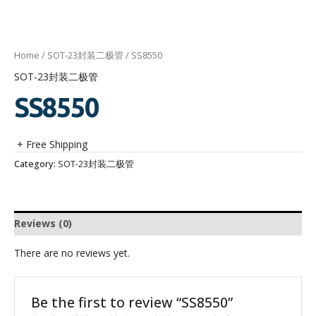
Home
/
SOT-23封装二极管
/ SS8550
SOT-23封装二极管
SS8550
+ Free Shipping
Category:
SOT-23封装二极管
Reviews (0)
There are no reviews yet.
Be the first to review “SS8550”