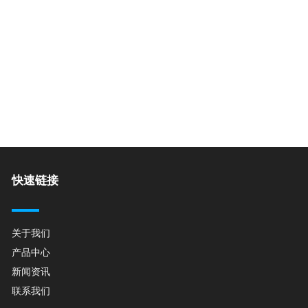
快速链接
关于我们
产品中心
新闻资讯
联系我们