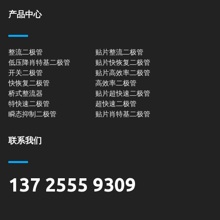
产品中心
整流二极管
贴片整流二极管
低压降肖特基二极管
贴片快恢复二极管
开关二极管
贴片高效率二极管
快恢复二极管
高效率二极管
桥式整流器
贴片超快速二极管
特快速二极管
超快速二极管
瞬态抑制二极管
贴片肖特基二极管
联系我们
137 2555 9309